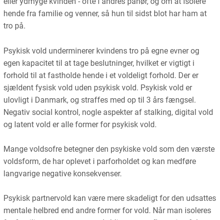
eller ydmyge kvinden - ofte i andres påhør, og om at isolere
hende fra familie og venner, så hun til sidst blot har ham at
tro på.
Psykisk vold underminerer kvindens tro på egne evner og
egen kapacitet til at tage beslutninger, hvilket er vigtigt i
forhold til at fastholde hende i et voldeligt forhold. Der er
sjældent fysisk vold uden psykisk vold. Psykisk vold er
ulovligt i Danmark, og straffes med op til 3 års fængsel.
Negativ social kontrol, nogle aspekter af stalking, digital vold
og latent vold er alle former for psykisk vold.
Mange voldsofre betegner den psykiske vold som den værste
voldsform, de har oplevet i parforholdet og kan medføre
langvarige negative konsekvenser.
Psykisk partnervold kan være mere skadeligt for den udsattes
mentale helbred end andre former for vold. Når man isoleres