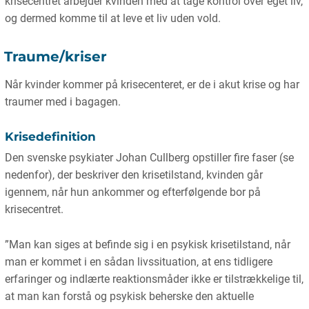
krisecentret arbejder kvinden med at tage kontrol over eget liv,
og dermed komme til at leve et liv uden vold.
Traume/kriser
Når kvinder kommer på krisecenteret, er de i akut krise og har
traumer med i bagagen.
Krisedefinition
Den svenske psykiater Johan Cullberg opstiller fire faser (se
nedenfor), der beskriver den krisetilstand, kvinden går
igennem, når hun ankommer og efterfølgende bor på
krisecentret.
”Man kan siges at befinde sig i en psykisk krisetilstand, når
man er kommet i en sådan livssituation, at ens tidligere
erfaringer og indlærte reaktionsmåder ikke er tilstrækkelige til,
at man kan forstå og psykisk beherske den aktuelle