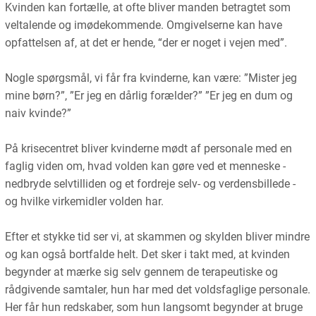
Kvinden kan fortælle, at ofte bliver manden betragtet som
veltalende og imødekommende. Omgivelserne kan have
opfattelsen af, at det er hende, “der er noget i vejen med”.
Nogle spørgsmål, vi får fra kvinderne, kan være: ”Mister jeg
mine børn?”, ”Er jeg en dårlig forælder?” ”Er jeg en dum og
naiv kvinde?”
På krisecentret bliver kvinderne mødt af personale med en
faglig viden om, hvad volden kan gøre ved et menneske -
nedbryde selvtilliden og et fordreje selv- og verdensbillede -
og hvilke virkemidler volden har.
Efter et stykke tid ser vi, at skammen og skylden bliver mindre
og kan også bortfalde helt. Det sker i takt med, at kvinden
begynder at mærke sig selv gennem de terapeutiske og
rådgivende samtaler, hun har med det voldsfaglige personale.
Her får hun redskaber, som hun langsomt begynder at bruge